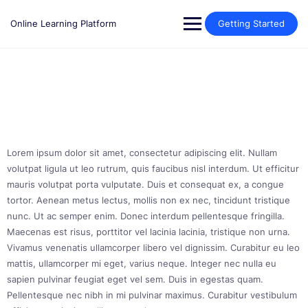
Skip
to
Online Learning Platform
Getting Started
content
Lorem ipsum dolor sit amet, consectetur adipiscing elit. Nullam
volutpat ligula ut leo rutrum, quis faucibus nisl interdum. Ut efficitur
mauris volutpat porta vulputate. Duis et consequat ex, a congue
tortor. Aenean metus lectus, mollis non ex nec, tincidunt tristique
nunc. Ut ac semper enim. Donec interdum pellentesque fringilla.
Maecenas est risus, porttitor vel lacinia lacinia, tristique non urna.
Vivamus venenatis ullamcorper libero vel dignissim. Curabitur eu leo
mattis, ullamcorper mi eget, varius neque. Integer nec nulla eu
sapien pulvinar feugiat eget vel sem. Duis in egestas quam.
Pellentesque nec nibh in mi pulvinar maximus. Curabitur vestibulum